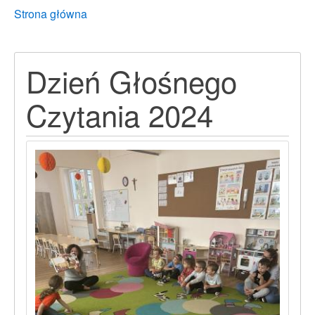
Breadcrumbs
You
Strona główna
are
here:
Dzień Głośnego
Czytania 2024