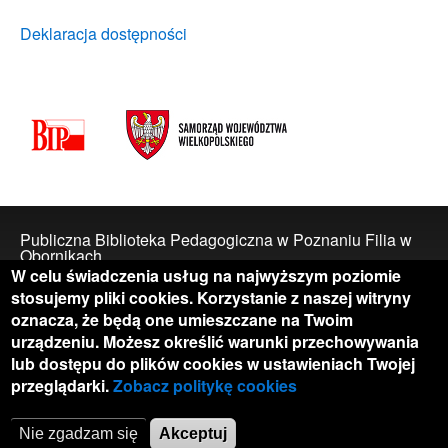
Deklaracja dostępności
Publiczna Biblioteka Pedagogiczna w Poznaniu Filia w
Obornikach
Adres: ul. Mickiewicza 4
W celu świadczenia usług na najwyższym poziomie
64-600 Oborniki
stosujemy pliki cookies. Korzystanie z naszej witryny
oznacza, że będą one umieszczane na Twoim
Skontaktuj się z nami
telefon: 577 001 328
urządzeniu. Możesz określić warunki przechowywania
e-mail:
biblioteka@oborniki.pbp.poznan.pl
lub dostępu do plików cookies w ustawieniach Twojej
przeglądarki.
Zobacz politykę cookies
Nie zgadzam się
Akceptuj