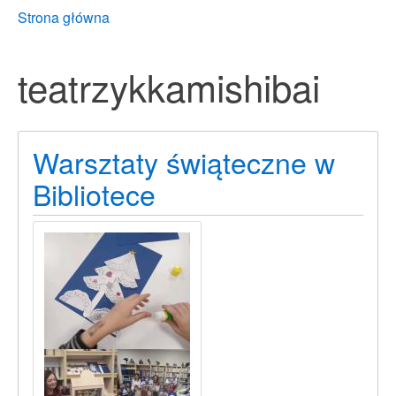
Breadcrumbs
You
Strona główna
are
here:
teatrzykkamishibai
Warsztaty świąteczne w
Bibliotece