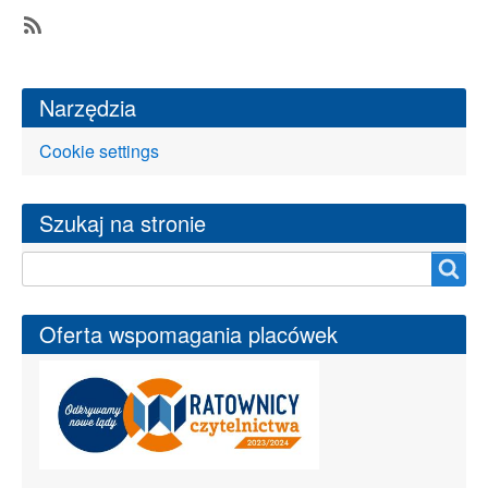
w
Bibliotece
SubscribeSubskrybuj
teatrzykkamishibai
Narzędzia
Cookie settings
Szukaj na stronie
Szukaj na stronie
Oferta wspomagania placówek