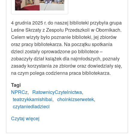
4 grudnia 2025 r. do naszej biblioteki przybyła grupa
Leśne Skrzaty z Zespołu Przedszkoli w Obornikach.
Celem wizyty było poznanie biblioteki, jej zbiorów
oraz pracy bibliotekarza. Na początku spotkania
dzieci zostały oprowadzone po bibliotece –
zobaczyły dział książek dla najmłodszych, poznały
zasady korzystania ze zbiorów oraz dowiedziały się,
na czym polega codzienna praca bibliotekarza.
Tagi
NPRCz
RatownicyCzytelnictwa
teatrzykkamishibai
choinkizserwetek
czytaniedladzieci
Czytaj więcej
o
Warsztaty
świąteczne