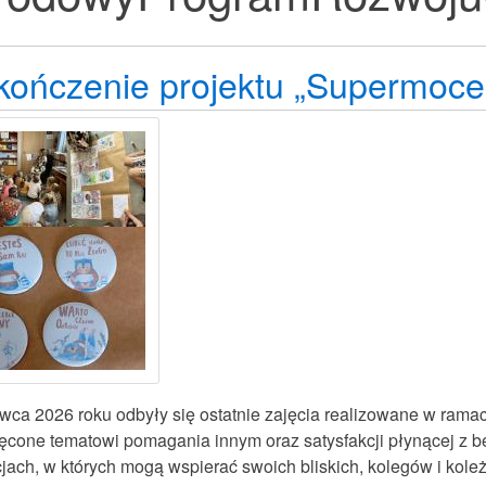
kończenie projektu „Supermoce
rwca 2026 roku odbyły się ostatnie zajęcia realizowane w rama
ęcone tematowi pomagania innym oraz satysfakcji płynącej z b
cjach, w których mogą wspierać swoich bliskich, kolegów i kol