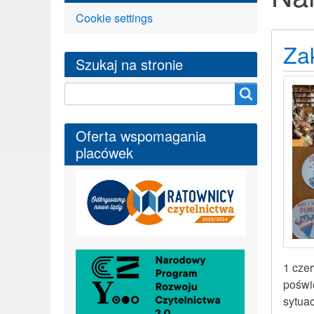
Cookie settings
Za
Szukaj na stronie
Szukaj na stronie
Oferta wspomagania
placówek
1 cze
poświ
sytua