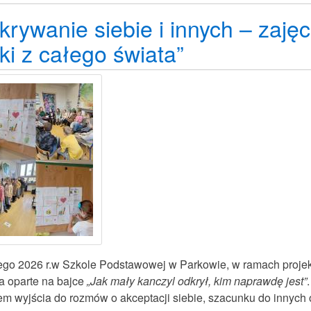
-
rywanie siebie i innych – zajęc
Międzynarodowy
Dzień
ki z całego świata”
Pisarzy
i
Pisarek
tego 2026 r.w Szkole Podstawowej w Parkowie, w ramach proje
ia oparte na bajce
„Jak mały kanczyl odkrył, kim naprawdę jest”
em wyjścia do rozmów o akceptacji siebie, szacunku do innych 