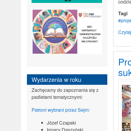
codzi
Tagi
#proje
Czytaj
Pr
su
Wydarzenia w roku
Zachęcamy do zapoznania się z
padletami tematycznymi:
Patroni wybrani przez Sejm:
Józef Czapski
Ignacy Daszyński