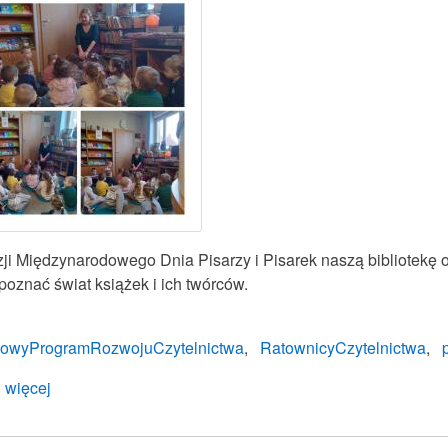
sukcesu.
ji Międzynarodowego Dnia Pisarzy i Pisarek naszą bibliotekę o
 poznać świat książek i ich twórców.
owyProgramRozwojuCzytelnictwa
RatownicyCzytelnictwa
 więcej
o
3
marca