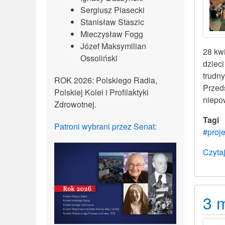
Sergiusz Piasecki
Stanisław Staszic
Mieczysław Fogg
Józef Maksymilian
28 kw
Ossoliński
dziec
trudny
ROK 2026: Polskiego Radia,
Przed
Polskiej Kolei i Profilaktyki
niepo
Zdrowotnej.
Tagi
Patroni wybrani przez Senat:
#proje
Czytaj
3 