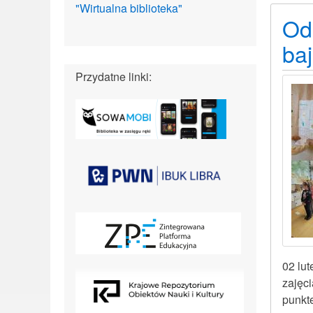
"Wirtualna biblioteka"
Odk
baj
Przydatne linki:
02 lu
zajęc
punkt