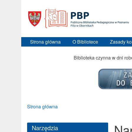
Strona główna
O Bibliotece
Zasady ko
Biblioteka czynna w dni ro
Breadcrumbs
You
Strona główna
are
here:
Na
Narzędzia