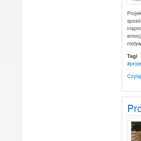
Projek
sposó
inspi
emocj
motyw
Tagi
#proje
Czytaj
Pro