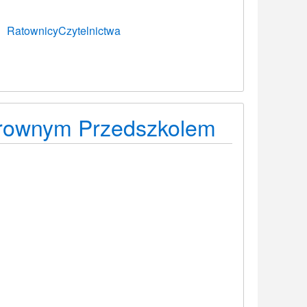
RatownicyCzytelnictwa
arownym Przedszkolem