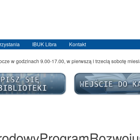
rzystania
IBUK Libra
Kontakt
bocze w godzinach 9.00-17.00, w pierwszą i trzecią sobotę mies
rodowyProgramRozwojuC