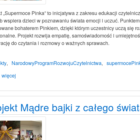
t „Supermoce Pinka” to inicjatywa z zakresu edukacji czytelnic
b wspiera dzieci w poznawaniu świata emocji i uczuć. Punktem
rowane bohaterem Pinkiem, dzięki którym uczestnicy uczą się 
onalne. Projekt rozwija empatię, samoświadomość i umiejętno
ację do czytania i rozmowy o ważnych sprawach.
kty
NarodowyProgramRozwojuCzytelnictwa
supermocePin
 więcej
o
Projekt
Supermoce
Pinka
jekt Mądre bajki z całego świat
z
Zaczarownym
Przedszkolem