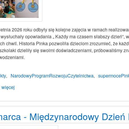
ietnia 2026 roku odbyły się kolejne zajęcia w ramach realizo
i wysłuchały opowiadania „ Każdy ma czasem słabszy dzień”, w
ch chwil. Historia Pinka pozwoliła dzieciom zrozumieć, że każd
szkolaki dzieliły się swoimi doświadczeniami, próbowaliśmy zn
wodzeniami.
kty
NarodowyProgramRozwojuCzytelnictwa
supermocePin
 więcej
o
Projekt
Supermoce
Pinka.
marca - Międzynarodowy Dzień P
Wytrwałość
kluczem
do