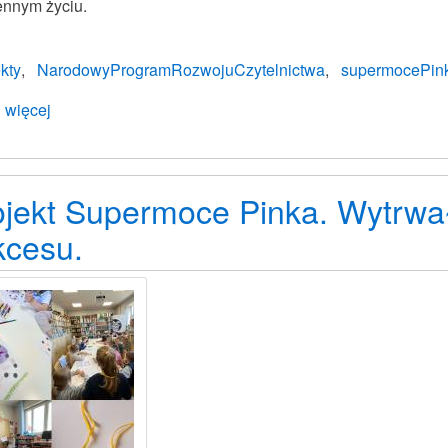
ennym życiu.
kty
NarodowyProgramRozwojuCzytelnictwa
supermocePin
 więcej
o
Zakończenie
projektu
„Supermoce
ojekt Supermoce Pinka. Wytrwa
Pinka”
kcesu.