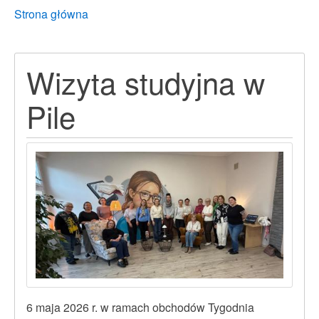
Breadcrumbs
You
Strona główna
are
here:
Wizyta studyjna w
Pile
6 maja 2026 r. w ramach obchodów Tygodnia