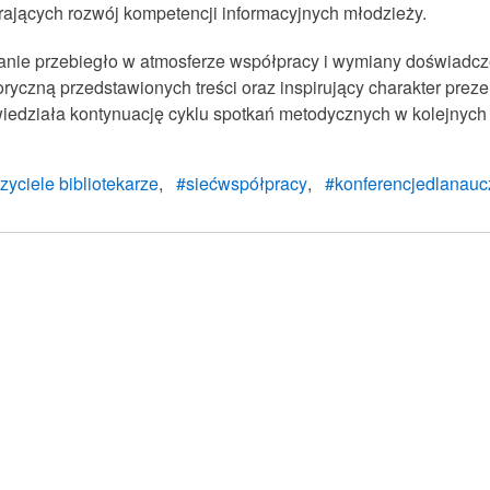
rających rozwój kompetencji informacyjnych młodzieży.
anie przebiegło w atmosferze współpracy i wymiany doświadcze
oryczną przedstawionych treści oraz inspirujący charakter pr
iedziała kontynuację cyklu spotkań metodycznych w kolejnych
yciele bibliotekarze
#siećwspółpracy
#konferencjedlanaucz