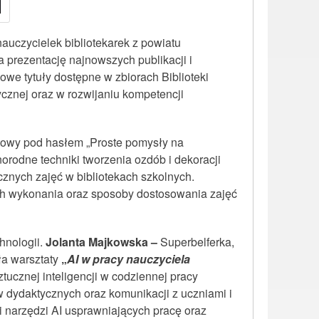
auczycielek bibliotekarek z powiatu
a prezentację najnowszych publikacji i
we tytuły dostępne w zbiorach Biblioteki
cznej oraz w rozwijaniu kompetencji
atowy pod hasłem „Proste pomysły na
norodne techniki tworzenia ozdób i dekoracji
znych zajęć w bibliotekach szkolnych.
ch wykonania oraz sposoby dostosowania zajęć
hnologii.
Jolanta Majkowska –
Superbelferka,
ła warsztaty
„
AI w pracy nauczyciela
tucznej inteligencji w codziennej pracy
ów dydaktycznych oraz komunikacji z uczniami i
i narzędzi AI usprawniających pracę oraz