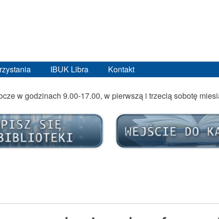
rzystania
IBUK Libra
Kontakt
bocze w godzinach 9.00-17.00, w pierwszą i trzecią sobotę mies