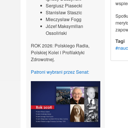
wspie
Sergiusz Piasecki
Stanisław Staszic
Spotk
Mieczysław Fogg
meryt
Józef Maksymilian
zapow
Ossoliński
Tagi
ROK 2026: Polskiego Radia,
#naucz
Polskiej Kolei i Profilaktyki
Zdrowotnej.
Patroni wybrani przez Senat: