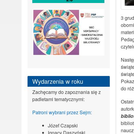
3 grud
oborni
mater
Pedag
czytel
Nastę
świąte
świąt
Wydarzenia w roku
Pokaz
do ró
Zachęcamy do zapoznania się z
padletami tematycznymi:
Ostat
autor
Patroni wybrani przez Sejm:
bibli
biblio
Józef Czapski
naucz
Ignacy Daszyński