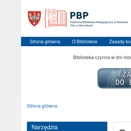
Strona główna
O Bibliotece
Zasady ko
Biblioteka czynna w dni ro
Breadcrumbs
You
Strona główna
are
here:
Narzędzia