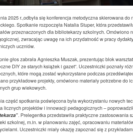
nia 2025 r.,odbyła się konferencja metodyczna skierowana do n
ckiego. Spotkanie rozpoczęła Natalia Stuper, która przedstawił
iałów przeznaczonych dla bibliotekarzy szkolnych. Omówiono no
ogicznej, zwracając uwagę na ich przydatność w pracy dydakty
niczych uczniów.
pnie głos zabrała Agnieszka Muszak, prezentując blok warszt
czne DIY ze starych książek i gazet”. Uczestniczki poznały róż
ecznych, które mogą zostać wykorzystane podczas przedświątec
ano przykładowe projekty, omówiono materiały potrzebne do i
żnych grup wiekowych.
nia część spotkania poświęcona była wykorzystaniu nowych tec
ka licznych projektów i innowacji pedagogicznych – poprowadzi
otekarza
”
. Prelegentka przedstawiła praktyczne zastosowania sz
teki szkolnej, m.in. w planowaniu zajęć, opracowaniu materiał
ycielami. Uczestniczki miały okazję zapoznać się z przykładam