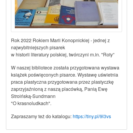
Rok 2022 Rokiem Marii Konopnickiej - jednej z
najwybitniejszych pisarek
w historii literatury polskiej, twórczyni m.in. "Roty”
W naszej bibliotece została przygotowana wystawa
książek poświęconych pisarce. Wystawę uświetnia
praca plastyczna przygotowana przez plastyczkę
zaprzyjaźnioną z naszą placówką, Panią Ewę
Stroińską-Sundmann
"O krasnoludkach".
Zapraszamy też do katalogu:
https://tiny.pl/9l3vs