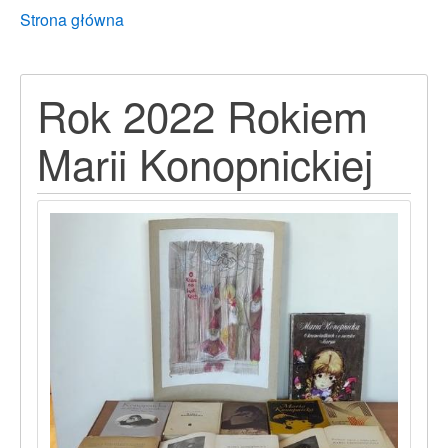
Breadcrumbs
You
Strona główna
are
here:
Rok 2022 Rokiem
Marii Konopnickiej